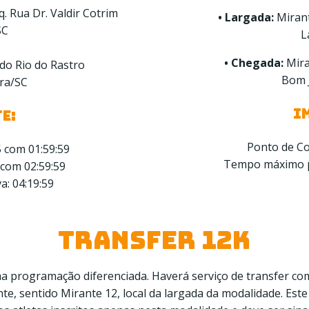
. Rua Dr. Valdir Cotrim
• Largada:
Mirant
SC
L
• Chegada:
Mira
do Rio do Rastro
Bom 
ra/SC
I
E:
Ponto de Co
5 com 01:59:59
Tempo máximo pa
 com 02:59:59
: 04:19:59
TRANSFER 12K
a programação diferenciada. Haverá serviço de transfer co
e, sentido Mirante 12, local da largada da modalidade. Este