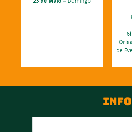
23 de Maio –
Domingo
6h
Orlea
de Ev
INFO