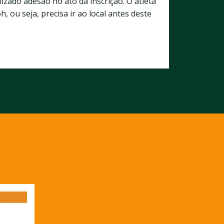
lizado adesão no ato da inscrição. O atleta
 ou seja, precisa ir ao local antes deste