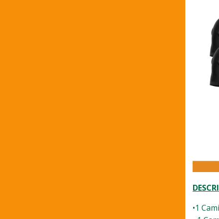
DESCRI
•1 Cami