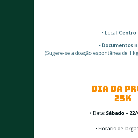
• Local:
Centro 
• Documentos n
(Sugere-se a doação espontânea de 1 kg 
DIA DA P
25k
• Data:
Sábado – 22/
• Horário de larga