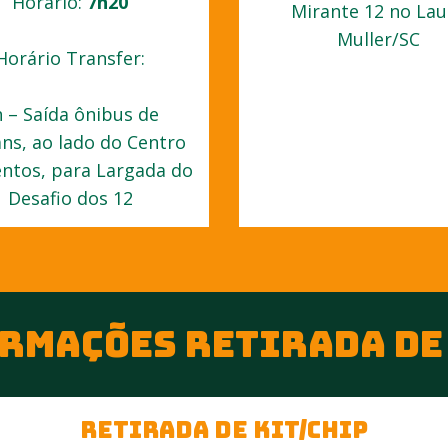
Horário:
7h20
Mirante 12 no Lau
Muller/SC
Horário Transfer:
 – Saída ônibus de
ns, ao lado do Centro
entos, para Largada do
Desafio dos 12
RMAÇÕES RETIRADA DE
retirada de kit/chip