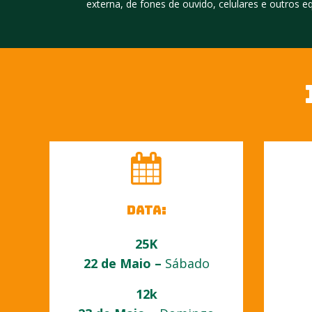
externa, de fones de ouvido, celulares e outros 
data:
25K
22 de Maio –
Sábado
12k