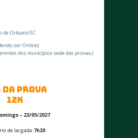
o de Orleans/SC
dendo ser Online)
arentes dos municípios sede das provas.)
 DA PROVA
12k
omingo – 23/05/2027
rio de largada:
7h20