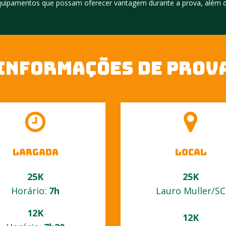
equipamentos que possam oferecer vantagem durante a prova, além da
INFORMAÇÕES DE PROV
LARGADA
LOCAL
25K
25K
Horário:
7h
Lauro Muller/SC
12K
12K