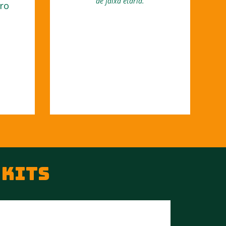
de faixa etária.
ro
 KITS